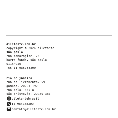
diletante.com.br
copyright © 2024 diletante
são paulo
rua camaragibe, 78
barra funda, são paulo
01154050
+55 11 985738300
rio de janeiro
rua do livramento, 59
gamboa, 20221-192
rua bela, 535 a
são cristovão, 20930-381
diletantebrasil
11 985738300
contato@diletante.com.br