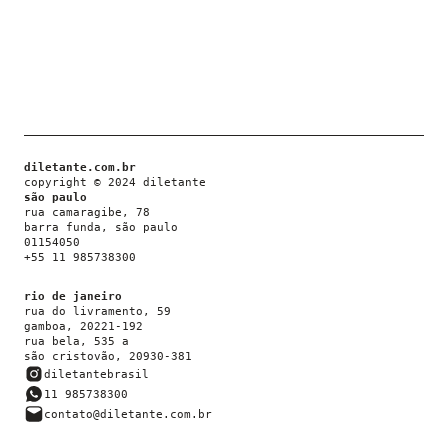
diletante.com.br
copyright © 2024 diletante
são paulo
rua camaragibe, 78
barra funda, são paulo
01154050
+55 11 985738300
rio de janeiro
rua do livramento, 59
gamboa, 20221-192
rua bela, 535 a
são cristovão, 20930-381
diletantebrasil
11 985738300
contato@diletante.com.br