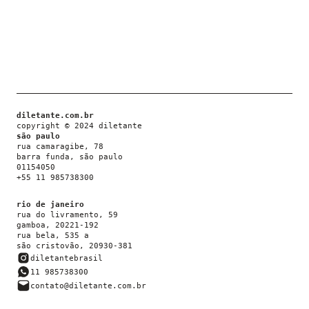
diletante.com.br
copyright © 2024 diletante
são paulo
rua camaragibe, 78
barra funda, são paulo
01154050
+55 11 985738300
rio de janeiro
rua do livramento, 59
gamboa, 20221-192
rua bela, 535 a
são cristovão, 20930-381
diletantebrasil
11 985738300
contato@diletante.com.br