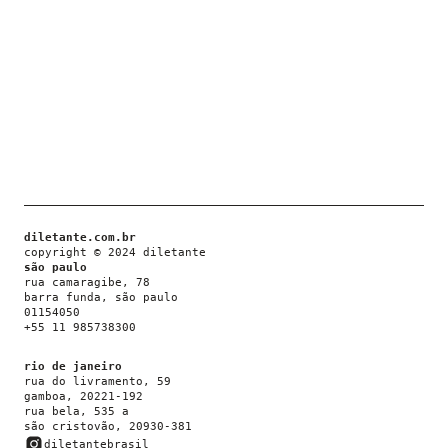
diletante.com.br
copyright © 2024 diletante
são paulo
rua camaragibe, 78
barra funda, são paulo
01154050
+55 11 985738300
rio de janeiro
rua do livramento, 59
gamboa, 20221-192
rua bela, 535 a
são cristovão, 20930-381
diletantebrasil