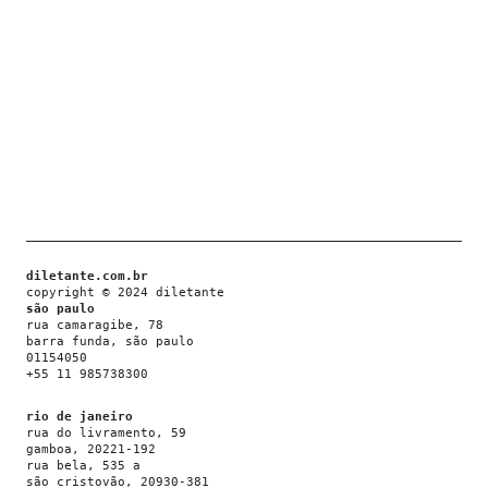
diletante.com.br
copyright © 2024 diletante
são paulo
rua camaragibe, 78
barra funda, são paulo
01154050
+55 11 985738300
rio de janeiro
rua do livramento, 59
gamboa, 20221-192
rua bela, 535 a
são cristovão, 20930-381