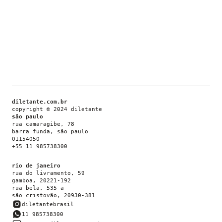
diletante.com.br
copyright © 2024 diletante
são paulo
rua camaragibe, 78
barra funda, são paulo
01154050
+55 11 985738300
rio de janeiro
rua do livramento, 59
gamboa, 20221-192
rua bela, 535 a
são cristovão, 20930-381
diletantebrasil
11 985738300